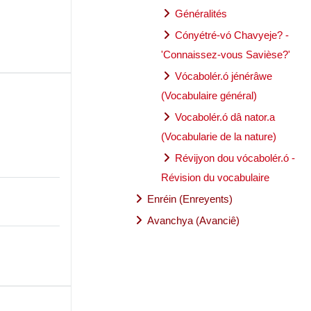
Généralités
Cónyétré-vó Chavyeje? -
'Connaissez-vous Savièse?'
Vócabolér.ó jénérâwe
(Vocabulaire général)
Vocabolér.ó dâ nator.a
(Vocabularie de la nature)
Révijyon dou vócabolér.ó -
Révision du vocabulaire
Enréin (Enreyents)
Avanchya (Avanciê)