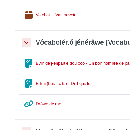
Paquetage SCORM
Va chai! - 'Vas savoir!'
Vócabolér.ó jénérâwe (Vocabu
Replier
Byin dé j-ënpartié dou côo - Un bon nombre de pa
Page
É frui (Les fruits) - Drill quizlet
URL
Drówé dé mó!